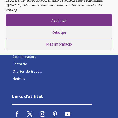
UE-2016/679, a l’LOPDGDD-3/2018, i l’LSSI-CE-34/2002, darrera actualització,
09/05/2023, sol·licitarem el seu consentiment per a l’ús de cookies al nostre
web/App.
Acceptar
Els nostres serveis
Rebutjar
Faci’s soci
Més informació
Àrea de socis
Col·laboradors
Formació
Ofertes de treball
Notícies
Links d’utilitat