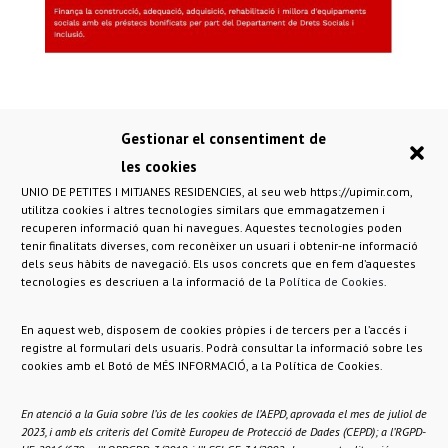
Gestionar el consentiment de
les cookies
UNIO DE PETITES I MITJANES RESIDENCIES, al seu web https://upimir.com,
utilitza cookies i altres tecnologies similars que emmagatzemen i
recuperen informació quan hi navegues. Aquestes tecnologies poden
tenir finalitats diverses, com reconèixer un usuari i obtenir-ne informació
dels seus hàbits de navegació. Els usos concrets que en fem d’aquestes
UNIÓ DE PETITES I
tecnologies es descriuen a la informació de la
Política de Cookies
.
MITJANES RESIDÈNCIES I
SERVEIS A LA DEPENDÈNCIA
En aquest web, disposem de cookies pròpies i de tercers per a l’accés i
registre al formulari dels usuaris. Podrà consultar la informació sobre les
Upimir. Tots els drets reservats.
cookies amb el Botó de MÉS INFORMACIÓ, a la Política de Cookies.
C/ Viladomat 174 – 08015 Barcelona
En atenció a la Guia sobre l’ús de les cookies de l’AEPD, aprovada el mes de juliol de
+34 93 415 25 59 // +34 692 64 87 73
2023, i amb els criteris del Comitè Europeu de Protecció de Dades (CEPD); a l’RGPD-
administracio@upimir.com