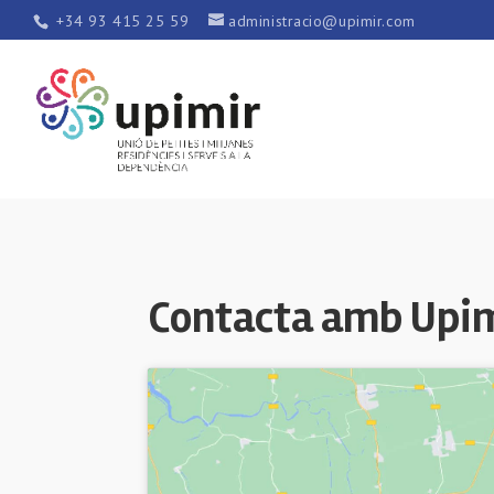
+34 93 415 25 59
administracio@upimir.com
Contacta amb Upi