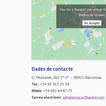
Feu clic a "Accepto" per activa
Política de cookies
Ho accepto
Dades de contacte
C/ Muntaner, 262 2º 2ª – 08021 Barcelona
Tel.:
+34 93 415 25 59
Mòbil:
+34 692 64 87 73
Correu electrònic:
administracio@upimir.com