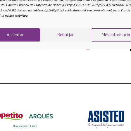
is del Comitè Europeu de Protecció de Dades (CEPD); a l’RGPD-UE-2016/679, a l’LOPDGDD-3/20
CE-34/2002, darrera actualització, 09/05/2023, sol·licitarem el seu consentiment per a l’ús de
s al nostre web/App.
Acceptar
Rebutjar
Més informació