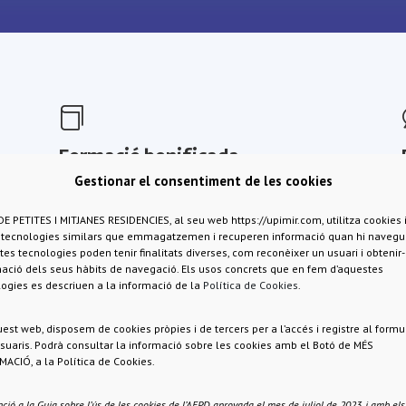

Formació bonificada
Gestionar el consentiment de les cookies
UPIMIR anima a les seves empreses
E PETITES I MITJANES RESIDENCIES, al seu web https://upimir.com, utilitza cookies 
s tecnologies similars que emmagatzemen i recuperen informació quan hi navegu
associades a beneficiar-se del sistema de
es tecnologies poden tenir finalitats diverses, com reconèixer un usuari i obtenir
bonificacions per finançar totalment o
ació dels seus hàbits de navegació. Els usos concrets que en fem d’aquestes
ogies es descriuen a la informació de la
Política de Cookies
.
parcialment els costos de formació dels
seus treballadors.
est web, disposem de cookies pròpies i de tercers per a l’accés i registre al formu
suaris. Podrà consultar la informació sobre les cookies amb el Botó de MÉS
ACIÓ, a la Política de Cookies.
Cursos disponibles
ció a la Guia sobre l’ús de les cookies de l’AEPD, aprovada el mes de juliol de 2023, i amb els