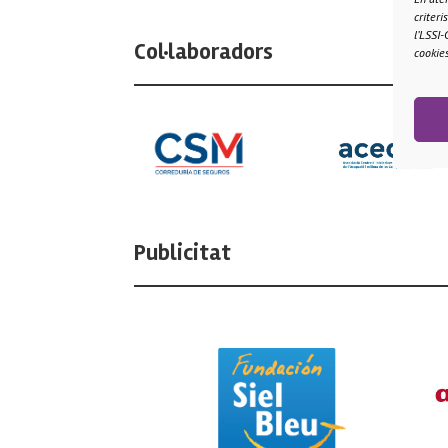
criter
l’LSSI-
Col·laboradors
cookie
Publicitat