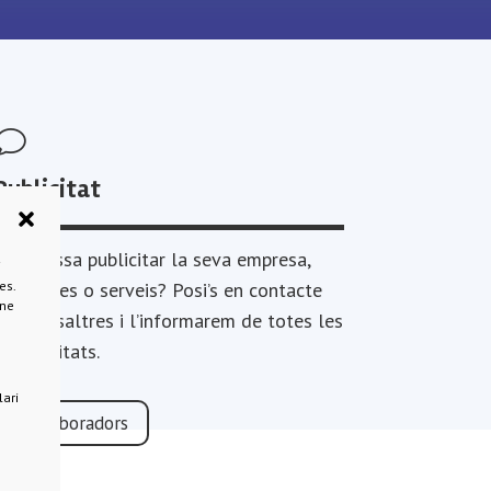
v
Publicitat
L’interessa publicitar la seva empresa,
i
es.
productes o serveis? Posi’s en contacte
-ne
amb nosaltres i l’informarem de totes les
possibilitats.
lari
Col·laboradors