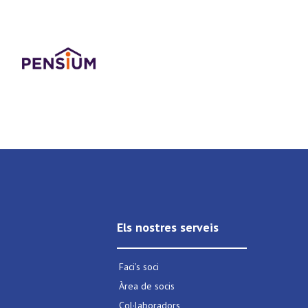
Els nostres serveis
Faci’s soci
Àrea de socis
Col·laboradors