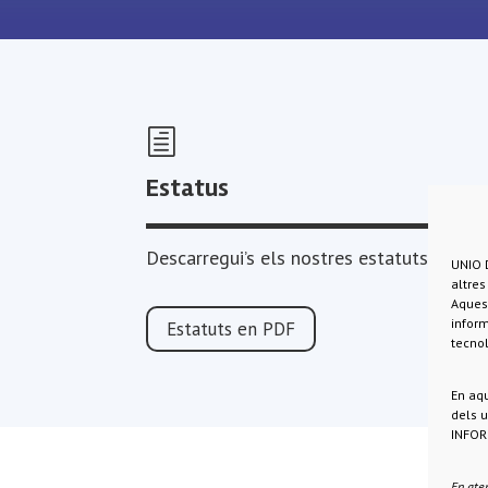
h
Estatus
Descarregui’s els nostres estatuts.
UNIO D
altre
Aquest
inform
Estatuts en PDF
tecnol
En aqu
dels u
INFORM
En aten