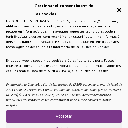
Resolució DSI/4547/2025, de 4 de desembre, per
Gestionar el consentiment de
la qual s’amplia el termini de presentació de
les cookies
sol·licituds en relació amb les habilitacions
UNIO DE PETITES I MITJANES RESIDENCIES, al seu web https://upimir.com,
professionals que estableix l’Ordre
utilitza cookies i altres tecnologies similars que emmagatzemen i
recuperen informació quan hi navegues. Aquestes tecnologies poden
TSF/216/2019, de 28 de novembre, per la qual
tenir finalitats diverses, com reconèixer un usuari i obtenir-ne informació
es regula la qualificació i l’habilitació
dels seus hàbits de navegació. Els usos concrets que en fem d’aquestes
tecnologies es descriuen a la informació de la
Política de Cookies
.
professional del personal auxiliar d’atenció a
les persones en situació de dependència
En aquest web, disposem de cookies pròpies i de tercers per a l’accés i
registre al formulari dels usuaris. Podrà consultar la informació sobre les
Aquesta pròrroga, que
finalitza
el 31 de desembre
cookies amb el Botó de MÉS INFORMACIÓ, a la Política de Cookies.
de 2026 a les 15 hores
, respon a la necessitat de
En atenció a la Guia sobre l’ús de les cookies de l’AEPD, aprovada el mes de juliol de
disposar de més auxiliars d’atenció a les persones en
2023, i amb els criteris del Comitè Europeu de Protecció de Dades (CEPD); a l’RGPD-
situació de dependència amb la qualificació
UE-2016/679, a l’LOPDGDD-3/2018, i l’LSSI-CE-34/2002, darrera actualització,
09/05/2023, sol·licitarem el seu consentiment per a l’ús de cookies al nostre
requerida, i té com a objectiu facilitar que puguin
web/App.
completar la seva formació i garantir la continuïtat
Acceptar
i la qualitat de l’atenció en els serveis adreçats a
persones dependents.