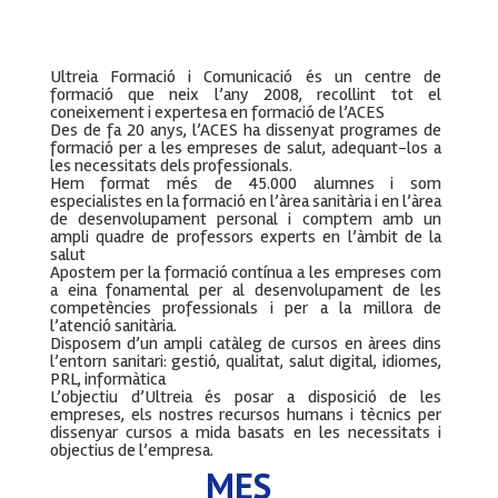
Ultreia Formació i Comunicació és un centre de
formació que neix l’any 2008, recollint tot el
coneixement i expertesa en formació de l’ACES
Des de fa 20 anys, l’ACES ha dissenyat programes de
formació per a les empreses de salut, adequant-los a
les necessitats dels professionals.
Hem format més de 45.000 alumnes i som
especialistes en la formació en l’àrea sanitària i en l’àrea
de desenvolupament personal i comptem amb un
ampli quadre de professors experts en l’àmbit de la
salut
Apostem per la formació contínua a les empreses com
a eina fonamental per al desenvolupament de les
competències professionals i per a la millora de
l’atenció sanitària.
Disposem d’un ampli catàleg de cursos en àrees dins
l’entorn sanitari: gestió, qualitat, salut digital, idiomes,
PRL, informàtica
L’objectiu d’Ultreia és posar a disposició de les
empreses, els nostres recursos humans i tècnics per
dissenyar cursos a mida basats en les necessitats i
objectius de l’empresa.
MES