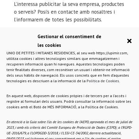
L’interessa publicitar la seva empresa, productes
o serveis? Posi’s en contacte amb nosaltres i
l’informarem de totes les possibilitats.
Col·laboradors
Gestionar el consentiment de
les cookies
UNIO DE PETITES I MITJANES RESIDENCIES, al seu web https://upimir.com,
utilitza cookies i altres tecnologies similars que emmagatzemen i
PUBLICITAT
recuperen informació quan hi navegues. Aquestes tecnologies poden
tenir finalitats diverses, com reconèixer un usuari i obtenir-ne informació
dels seus hàbits de navegació. Els usos concrets que en fem d’aquestes
tecnologies es descriuen a la informació de la
Política de Cookies
.
En aquest web, disposem de cookies pròpies i de tercers per a l’accés i
registre al formulari dels usuaris. Podrà consultar la informació sobre les
cookies amb el Botó de MÉS INFORMACIÓ, a la Política de Cookies.
En atenció a la Guia sobre l’ús de les cookies de l’AEPD, aprovada el mes de juliol de
2023, i amb els criteris del Comitè Europeu de Protecció de Dades (CEPD); a l’RGPD-
UE-2016/679, a l’LOPDGDD-3/2018, i l’LSSI-CE-34/2002, darrera actualització,
09/05/2023, sol·licitarem el seu consentiment per a l’ús de cookies al nostre