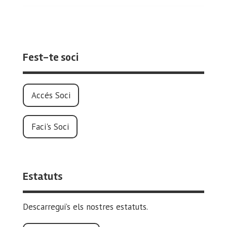
Fest-te soci
Accés Soci
Faci's Soci
Estatuts
Descarregui’s els nostres estatuts.