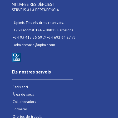
MITJANES RESIDÈNCIES I
SERVEIS A LA DEPENDÈNCIA
Upimir. Tots els drets reservats.
C/ Viladomat 174 – 08015 Barcelona
+34 93 415 25 59 // +34 692 64 87 73
administracio@upimir.com
Els nostres serveis
Faci’s soci
Àrea de socis
Col·laboradors
Formació
Ofertes de treball