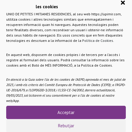
les cookies
UNIO DE PETITES I MITJANES RESIDENCIES, al seu web https://upimir.com,
utilitza cookies i altres tecnologies similars que emmagatzemen i
recuperen informació quan hi navegues. Aquestes tecnologies poden
tenir finalitats diverses, com reconèixer un usuari i obtenir-ne informació
dels seus hàbits de navegació. Els usos concrets que en fem d’aquestes
tecnologies es descriuen a la informació de la
Política de Cookies
.
En aquest web, disposem de cookies pròpies i de tercers per a l’accés i
registre al formulari dels usuaris. Podrà consultar la informació sobre les
cookies amb el Botó de MÉS INFORMACIÓ, a la Política de Cookies.
En atenció a la Guia sobre l’ús de les cookies de l’AEPD, aprovada el mes de juliol de
2023, i amb els criteris del Comitè Europeu de Protecció de Dades (CEPD); a l’RGPD-
UE-2016/679, a l’LOPDGDD-3/2018, i l’LSSI-CE-34/2002, darrera actualització,
09/05/2023, sol·licitarem el seu consentiment per a l’ús de cookies al nostre
web/App.
Acceptar
Rebutjar