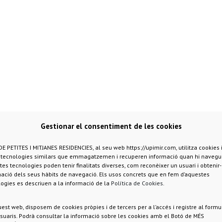
Gestionar el consentiment de les cookies
E PETITES I MITJANES RESIDENCIES, al seu web https://upimir.com, utilitza cookies 
s tecnologies similars que emmagatzemen i recuperen informació quan hi navegu
es tecnologies poden tenir finalitats diverses, com reconèixer un usuari i obtenir
ació dels seus hàbits de navegació. Els usos concrets que en fem d’aquestes
ogies es descriuen a la informació de la
Política de Cookies
.
est web, disposem de cookies pròpies i de tercers per a l’accés i registre al formu
suaris. Podrà consultar la informació sobre les cookies amb el Botó de MÉS