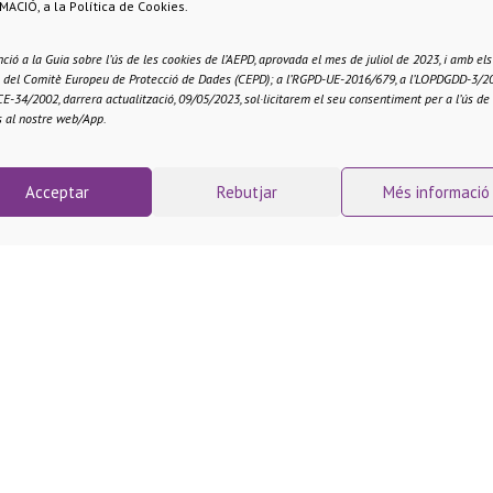
ACIÓ, a la Política de Cookies.
ció a la Guia sobre l’ús de les cookies de l’AEPD, aprovada el mes de juliol de 2023, i amb els
is del Comitè Europeu de Protecció de Dades (CEPD); a l’RGPD-UE-2016/679, a l’LOPDGDD-3/20
CE-34/2002, darrera actualització, 09/05/2023, sol·licitarem el seu consentiment per a l’ús de
s al nostre web/App.
Acceptar
Rebutjar
Més informació