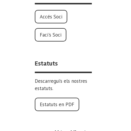
Accés Soci
Faci's Soci
Estatuts
Descarregui’s els nostres
estatuts.
Estatuts en PDF