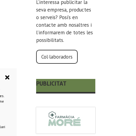
L’interessa publicitar la
seva empresa, productes
o serveis? Posi’s en
contacte amb nosaltres i
l’informarem de totes les
possibilitats.
Col·laboradors
PUBLICITAT
i
es.
-ne
lari