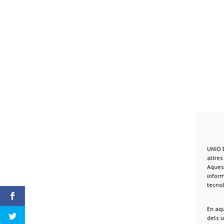
UNIO D
altre
Aquest
inform
tecnol
En aqu
dels u