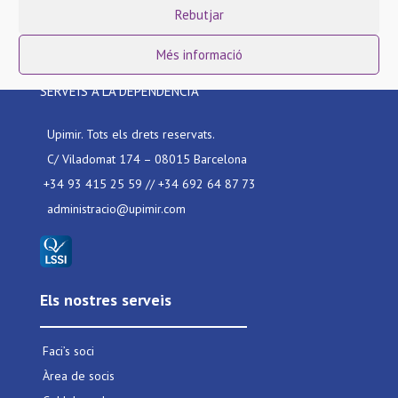
Rebutjar
UNIÓ DE PETITES I
Més informació
MITJANES RESIDÈNCIES I
SERVEIS A LA DEPENDÈNCIA
Upimir. Tots els drets reservats.
C/ Viladomat 174 – 08015 Barcelona
+34 93 415 25 59 // +34 692 64 87 73
administracio@upimir.com
Els nostres serveis
Faci’s soci
Àrea de socis