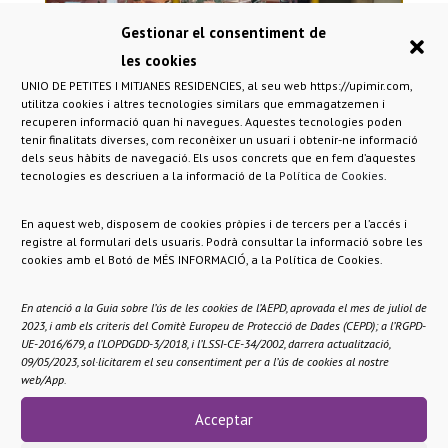
Gestionar el consentiment de
les cookies
UNIO DE PETITES I MITJANES RESIDENCIES, al seu web https://upimir.com,
utilitza cookies i altres tecnologies similars que emmagatzemen i
recuperen informació quan hi navegues. Aquestes tecnologies poden
tenir finalitats diverses, com reconèixer un usuari i obtenir-ne informació
dels seus hàbits de navegació. Els usos concrets que en fem d’aquestes
tecnologies es descriuen a la informació de la
Política de Cookies
.
En aquest web, disposem de cookies pròpies i de tercers per a l’accés i
registre al formulari dels usuaris. Podrà consultar la informació sobre les
cookies amb el Botó de MÉS INFORMACIÓ, a la Política de Cookies.
< Altres residències
En atenció a la Guia sobre l’ús de les cookies de l’AEPD, aprovada el mes de juliol de
2023, i amb els criteris del Comitè Europeu de Protecció de Dades (CEPD); a l’RGPD-
UE-2016/679, a l’LOPDGDD-3/2018, i l’LSSI-CE-34/2002, darrera actualització,
09/05/2023, sol·licitarem el seu consentiment per a l’ús de cookies al nostre
web/App.
Acceptar