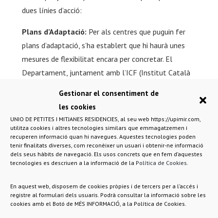
dues línies d’acció:
Plans d’Adaptació:
Per als centres que puguin fer
plans d’adaptació, s’ha establert que hi haurà unes
mesures de flexibilitat encara per concretar. El
Departament, juntament amb l’ICF (Institut Català
de Finances), posarà en marxa una línia de
Gestionar el consentiment de
finançament per a aquestes adaptacions. A més, el
les cookies
Departament assumirà un percentatge X del tipus
UNIO DE PETITES I MITJANES RESIDENCIES, al seu web https://upimir.com,
d’interès.
utilitza cookies i altres tecnologies similars que emmagatzemen i
recuperen informació quan hi navegues. Aquestes tecnologies poden
tenir finalitats diverses, com reconèixer un usuari i obtenir-ne informació
Reestructuració de Serveis:
Per aquells centres
dels seus hàbits de navegació. Els usos concrets que en fem d’aquestes
que, malgrat la flexibilitat, no puguin complir mai,
tecnologies es descriuen a la informació de la
Política de Cookies
.
treballarem conjuntament amb el Departament, cas
En aquest web, disposem de cookies pròpies i de tercers per a l’accés i
per cas, per explorar quins altres serveis de la cartera
registre al formulari dels usuaris. Podrà consultar la informació sobre les
podrien oferir. Això permetrà aprofitar l’espai,
cookies amb el Botó de MÉS INFORMACIÓ, a la Política de Cookies.
l’experiència i els professionals que han estat