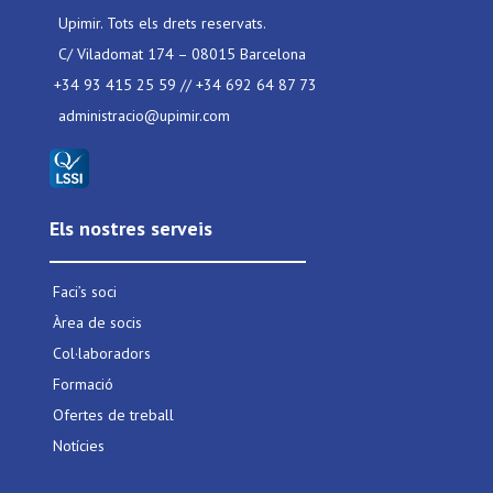
Upimir. Tots els drets reservats.
C/ Viladomat 174 – 08015 Barcelona
+34 93 415 25 59 // +34 692 64 87 73
administracio@upimir.com
Els nostres serveis
Faci’s soci
Àrea de socis
Col·laboradors
Formació
Ofertes de treball
Notícies