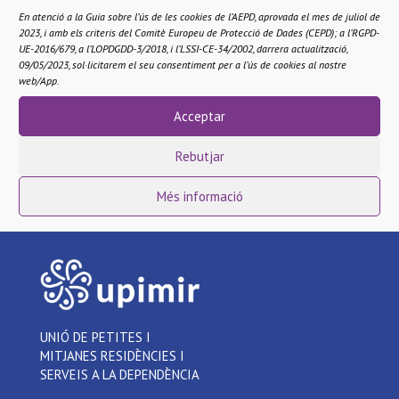
En atenció a la Guia sobre l’ús de les cookies de l’AEPD, aprovada el mes de juliol de
treballant amb nosaltres durant tants anys.
2023, i amb els criteris del Comitè Europeu de Protecció de Dades (CEPD); a l’RGPD-
UE-2016/679, a l’LOPDGDD-3/2018, i l’LSSI-CE-34/2002, darrera actualització,
Pel que fa a les tarifes, el secretari general ens va
09/05/2023, sol·licitarem el seu consentiment per a l’ús de cookies al nostre
web/App.
assegurar que es publicaran abans de principis de
novembre i esperen que es paguin abans de finals
Acceptar
d’any.
Rebutjar
Més informació
UNIÓ DE PETITES I
MITJANES RESIDÈNCIES I
SERVEIS A LA DEPENDÈNCIA